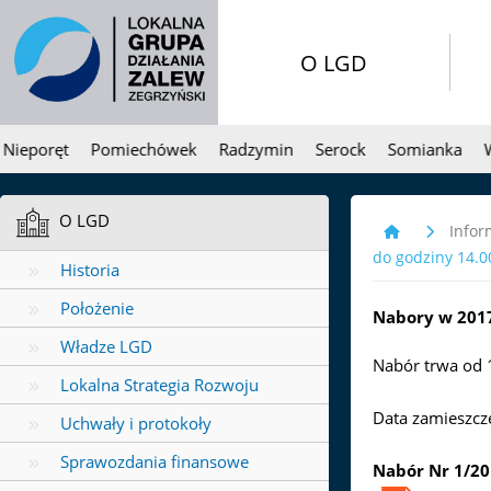
O LGD
poręt
Pomiechówek
Radzymin
Serock
Somianka
Wiel
O LGD
Infor
do godziny 14
Historia
Położenie
Nabory w 2017
Władze LGD
Nabór trwa od 
Lokalna Strategia Rozwoju
Data zamieszcz
Uchwały i protokoły
Sprawozdania finansowe
Nabór Nr 1/201