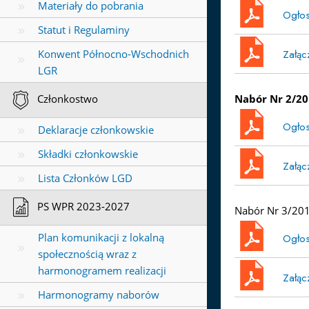
Materiały do pobrania
Ogłos
Statut i Regulaminy
Załąc
Konwent Północno-Wschodnich
LGR
Nabór Nr 2/201
Członkostwo
Ogłos
Deklaracje członkowskie
Składki członkowskie
Załąc
Lista Członków LGD
PS WPR 2023-2027
Nabór Nr 3/2017
Plan komunikacji z lokalną
Ogłos
społecznością wraz z
harmonogramem realizacji
Załąc
Harmonogramy naborów