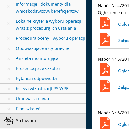
Informacje i dokumenty dla
Nabór Nr 4/2017
wnioskodawców/beneficjentów
Ogłoszenie do 
Lokalne kryteria wyboru operacji
Ogłos
wraz z procedurą ich ustalania
Procedura oceny i wyboru operacji
Załąc
Obowiązujące akty prawne
Ankieta monitorująca
Nabór Nr 5/201
Prezentacje ze szkoleń
Ogłos
Pytania i odpowiedzi
Załąc
Księga wizualizacji PS WPR
Umowa ramowa
Plan szkoleń
Nabór Nr 6/2017
Archiwum
Ogłos