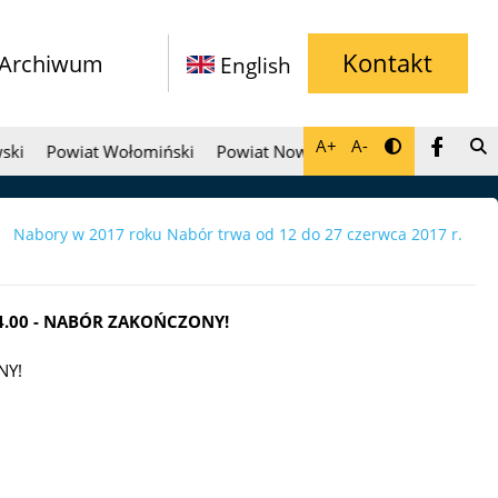
Kontakt
Archiwum
English
A+
A-
Powiat Wołomiński
Powiat Nowodworski
Dąbrówka
Jab
Nabory w 2017 roku Nabór trwa od 12 do 27 czerwca 2017 r.
 14.00 - NABÓR ZAKOŃCZONY!
NY!