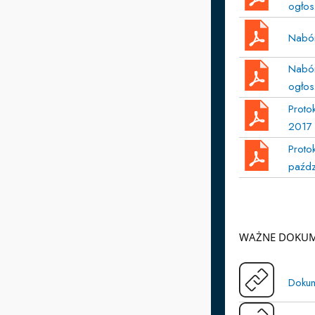
ogłos
Nabór
Nabór
ogłos
Proto
2017 
Proto
paźdz
WAŻNE DOKU
Dokum