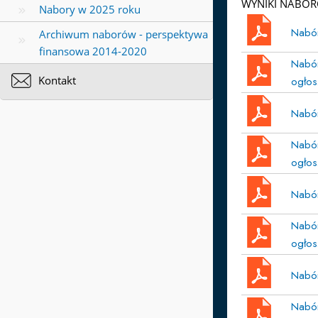
WYNIKI NABO
Nabory w 2025 roku
Nabór
Archiwum naborów - perspektywa
finansowa 2014-2020
Nabór
Kontakt
ogłos
Nabór
Nabór
ogłos
Nabór
Nabór
ogłos
Nabór
Nabór