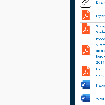
Dokum
Kryte
Strat
Społe
Proce
w ram
opera
kiero
2014
Formu
ubieg
Fiszk
Wzór 